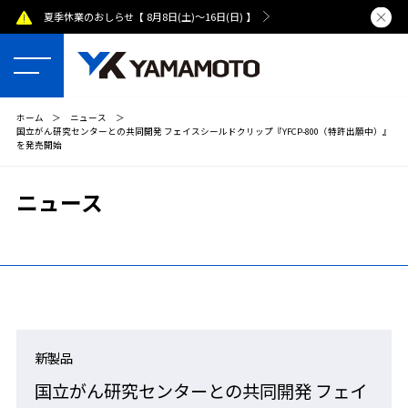
夏季休業のおしらせ【 8月8日(土)～16日(日) 】
熊本県で発
ホーム
＞
ニュース
＞
国立がん研究センターとの共同開発 フェイスシールドクリップ『YFCP-800（特許出願中）』
を発売開始
ニュース
新製品
国立がん研究センターとの共同開発 フェイ