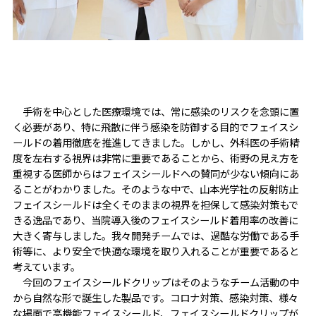
手術を中心とした医療環境では、常に感染のリスクを念頭に置
く必要があり、特に飛散に伴う感染を防御する目的でフェイスシ
ールドの着用徹底を推進してきました。しかし、外科医の手術精
度を左右する視界は非常に重要であることから、術野の見え方を
重視する医師からはフェイスシールドへの賛同が少ない傾向にあ
ることがわかりました。そのような中で、山本光学社の反射防止
フェイスシールドは全くそのままの視界を担保して感染対策もで
きる逸品であり、当院導入後のフェイスシールド着用率の改善に
大きく寄与しました。我々開発チームでは、過酷な労働である手
術等に、より安全で快適な環境を取り入れることが重要であると
考えています。
今回のフェイスシールドクリップはそのようなチーム活動の中
から自然な形で誕生した製品です。コロナ対策、感染対策、様々
な場面で高機能フェイスシールド、フェイスシールドクリップが