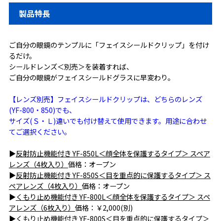
製品特長
ご自分の眼鏡のテンプルに「フェイスシールドクリップ」を付け
るだけ。
シールドレンズ＜別売＞を装着すれば、
ご自分の眼鏡がフェイスシールドグラスに早変わり。
【レンズ別売】フェイスシールドクリップは、どちらのレンズ
(YF-800・850)でも、
サイズ(Ｓ・Ｌ)違いでも付け替えて使用できます。用途に合わせ
てご選択ください。
▶
反射防止機能付き YF-850L＜顔全体を保護するタイプ＞ スペア
レンズ（4枚入り）
価格：オープン
▶
反射防止機能付き YF-850S＜目を重点的に保護するタイプ＞ ス
ペアレンズ（4枚入り）
価格：オープン
▶
くもり止め機能付き YF-800L＜顔全体を保護するタイプ＞ スペ
アレンズ（6枚入り）
価格：￥2,000(別)
▶
くもり止め機能付き YF-800S＜目を重点的に保護するタイプ＞