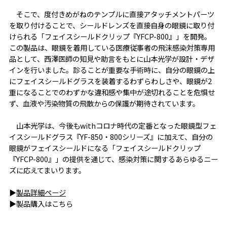
そこで、度付きめがねのテンプルに直接アタッチメントパーツ
を取り付けることで、シールドレンズを直接自身の眼鏡に取り付
けられる「フェイスシールドクリップ『YFCP-800』」を開発。
この製品は、眼鏡を着用している医療従事者の飛沫感染対策専用
品として、西澤医師の知見や助言をもとに山本光学が設計・デザ
インを行いました。診ることが重要な手術時に、自分の眼鏡の上
にフェイスシールドグラスを装着するわずらわしさや、眼鏡が2
重になることでのわずかな違和感や集中が途切れることを危惧せ
ず、血液や汚染物質の飛散からの保護が期待されています。
山本光学は、今後もwithコロナ時代の定番となった眼鏡型フェ
イスシールドグラス『YF-850・800シリーズ』に加えて、自分の
眼鏡がフェイスシールドになる「フェイスシールドクリップ
『YFCP-800』」の提供を通じて、感染対策に関するあらゆるニー
ズに応えてまいります。
▶
製品詳細ページ
▶製品購入はこちら