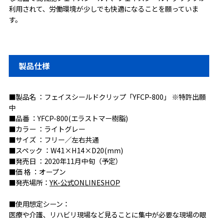
利用されて、労働環境が少しでも快適になることを願っていま
す。
製品仕様
■製品名 ：フェイスシールドクリップ「YFCP-800」 ※特許出願
中
■品番 ：YFCP-800(エラストマー樹脂)
■カラー ：ライトグレー
■サイズ ：フリー／左右共通
■スペック ：W41×H14×D20(mm)
■発売日 ：2020年11月中旬（予定）
■価 格 ：オープン
■発売場所：
YK-公式ONLINESHOP
■使用想定シーン：
医療や介護、リハビリ現場など見ることに集中が必要な現場の眼