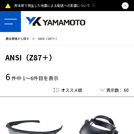
熊本県で発生した地震による配送への影響について
夏季休業のおし
適合規格から探す
＞
ANSI（Z87＋）
ANSI（Z87＋）
6
件中 1～6件目を表示
オススメ順
表示数： 60