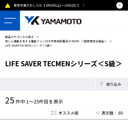
夏季休業のおしらせ【 8月8日(土)～16日(日) 】
熊本県で発
製品カテゴリから探す
＞
防じん機能を有する電動ファン付き呼吸用保護具(P-PAPR）＜国家検定合格品＞
＞
LIFE SAVER TECMENシリーズ＜S級＞
LIFE SAVER TECMENシリーズ＜S級＞
絞り込み
25
件中 1～25件目を表示
オススメ順
表示数： 60