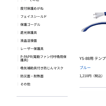
度付保護めがね
フェイスシールド
保護ゴーグル
遮光保護具
液晶溶接面
レーザー保護具
P-PAPR(電動ファン付呼吸用保
YS-88用 テ
護具)
ブルー
吸気補助具付き防じんマスク
1,210円（税込）
防災面・耐熱面
その他