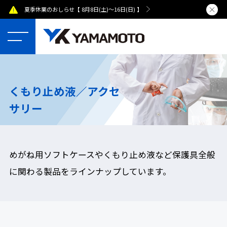
夏季休業のおしらせ【 8月8日(土)～16日(日) 】
熊本県で発
くもり止め液／アクセ
サリー
めがね用ソフトケースやくもり止め液など保護具全般
に関わる製品をラインナップしています。