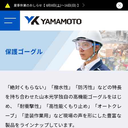
夏季休業のおしらせ【 8月8日(土)～16日(日) 】
熊本県で発
保護ゴーグル
「絶対くもらない」「撥水性」「防汚性」などの特長
を持ち合わせた山本光学独自の高機能ゴーグルをはじ
め、「耐衝撃性」「高性能くもり止め」「オートクレ
ーブ」「塗装作業用」など現場の声を形にした豊富な
製品をラインナップしています。