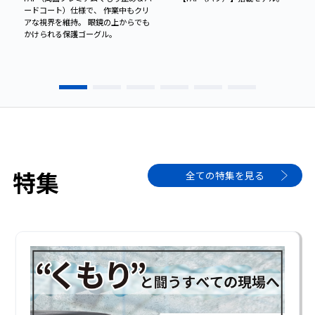
ードコート）仕様で、 作業中もクリ
アな視界を維持。 眼鏡の上からでも
かけられる保護ゴーグル。
特集
全ての特集を見る