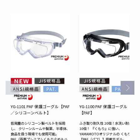
YG-1101 PAF 保護ゴーグル【PAF
YG-1100 PAF 保護ゴーグル
／シリコーンベルト】
【PAF】
低発塵のシリコーン製ベルトを採用
ふき取り耐久性 20倍！水洗い耐久性
し、 クリーンルームや製薬、半導体、
10倍！ 『くもり』に強い、
食品を扱う現場でも使用可能。
YAMAMOTOオリジナルの くもり止め
PAF（両面プレミアムくもり止め＆ハ
【PAF（パフ）】搭載モデル。