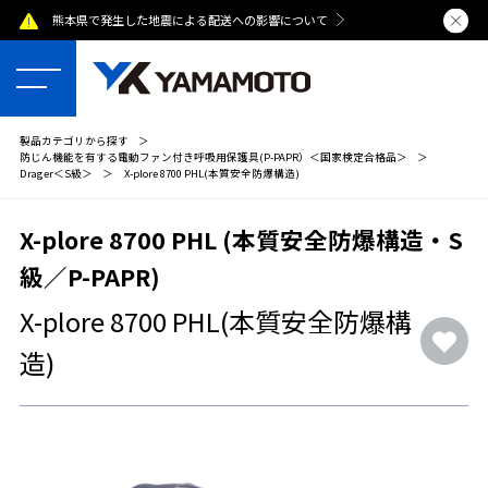
熊本県で発生した地震による配送への影響について
夏季休業のおし
製品カテゴリから探す
＞
防じん機能を有する電動ファン付き呼吸用保護具(P-PAPR）＜国家検定合格品＞
＞
Drager＜S級＞
＞
X-plore 8700 PHL(本質安全防爆構造)
X-plore 8700 PHL (本質安全防爆構造・S
級／P-PAPR)
X-plore 8700 PHL(本質安全防爆構
造)