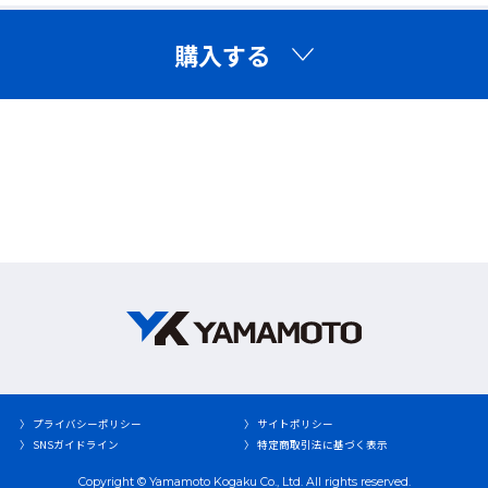
購入する
指定防護係数とは
電動ファン付き呼吸用保護具や防じんマスクなど、呼吸用
保護具の種類ごとに定められた防護係数(マスク選びの目安
となる数値)のこと。
指定防護係数300は、JIS T8150：2021(呼吸用保護具の
選択、使用および保守管理方法)の付属書JCのSWPF試験に
よる。
X-plore 8700 PHL_SWPF.pdf
〉 プライバシーポリシー
〉 サイトポリシー
〉 SNSガイドライン
〉 特定商取引法に基づく表示
Copyright © Yamamoto Kogaku Co., Ltd. All rights reserved.