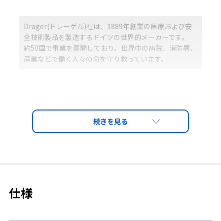
Dräger(ドレーゲル)社は、1889年創業の医療および安
全技術製品を製造するドイツの世界的メーカーです。
約50国で事業を展開しており、世界中の病院、消防署、
産業などで働く人々の命を守り救っています。
防爆構造電気機械器具型式検定
合格品
本質安全防爆構造「Ex ib ⅡB T4 Gb」 型式検定合
格番号：CML19JPN2460
仕様
■本質安全防爆構造とは
製品の運転時および事故発生時に発生する電気火花または高熱部