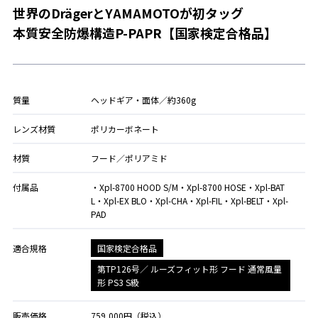
世界のDrägerとYAMAMOTOが初タッグ
本質安全防爆構造P-PAPR【国家検定合格品】
質量
ヘッドギア・面体／約360g
レンズ材質
ポリカーボネート
材質
フード／ポリアミド
付属品
・Xpl-8700 HOOD S/M・Xpl-8700 HOSE・Xpl-BAT
L・Xpl-EX BLO・Xpl-CHA・Xpl-FIL・Xpl-BELT・Xpl-
PAD
国家検定合格品
適合規格
第TP126号／ ルーズフィット形 フード 通常風量
形 PS3 S級
販売価格
759,000円（税込）