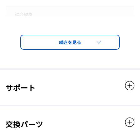
(※1)JIS T8150:2021(呼吸用保護具の選択、使用及び保守管理方
適合規格
法)の附属書JCのSWPF 試験による。
国家検定合格品
第TP126号／ ルーズフィット形 フード 通常風量形
PS3 S級
販売価格
サポート
759,000円（税込）
◆用途／浮遊粉じんが大量に発生する作業、薬品の取扱作業など
◆指定防護係数：1000(※)
(※)JIS T8150:2021(呼吸用保護具の選択、使用及び保守管理方法)の附属書JCの
交換パーツ
SWPF 試験による。