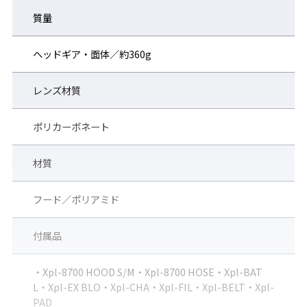
分により、危険箇所（可燃性ガス・粉塵等、引火による爆発のお
それがある箇所）で 爆発性ガスが点火しないことが、公的機関に
質量
おいて確認されたものをいいます。
ヘッドギア・面体／約360g
レンズ材質
ポリカーボネート
材質
■高い防護係数(S級)。指定防護係数(1000(※1))
フード／ポリアミド
X-ploer8700は指定防護係数1000(※1)。
より高い防護性能が必要とされる作業現場に適した、ルーズフィ
付属品
ット形フード（ヘッドギア仕様）電動ファン付き呼吸用保護具。
ルーズフィット形電動ファン付き呼吸用保護具は、面体形と異な
り顔面との装着性（フィットネス）に防護係数が依存しないた
・Xpl-8700 HOOD S/M・Xpl-8700 HOSE・Xpl-BAT
め、 フィットテストが不要。
L・Xpl-EX BLO・Xpl-CHA・Xpl-FIL・Xpl-BELT・Xpl-
NaCL粒子補修効率99.97%以上(PS3) ／ 漏れ率 0.1%以下
PAD