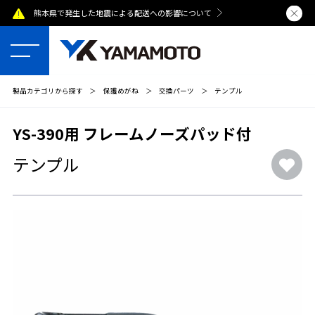
熊本県で発生した地震による配送への影響について
夏季休業のおし
製品カテゴリから探す
＞
保護めがね
＞
交換パーツ
＞
テンプル
YS-390用 フレームノーズパッド付
テンプル