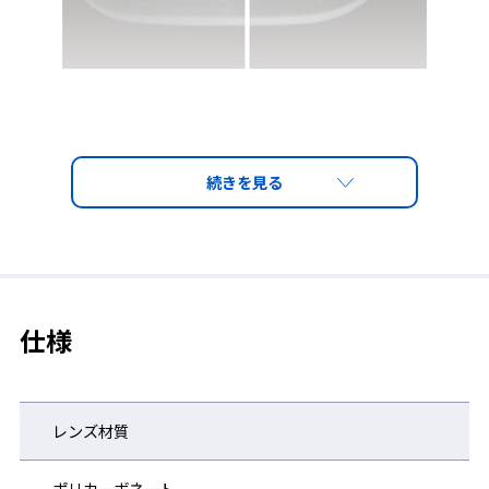
UVカット
有害な紫外線(380nm以下)を99.9%以上カット。
顔のカーブにフィットしたフレーム設計で、隙間から入ってくる
紫外線も軽減します。
仕様
レンズ材質
ポリカーボネート