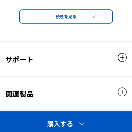
販売価格
◆見学者や現場通過者など、
1,958円（税込）
直接作業者以外も遮光めがね
が必要です◆
サポート
一般の人が通りがかった建設現場などで溶接作業を
見たり溶接現場で他の作業をしていた人が、側方か
らの有害光線を受けたりして、その後眼がはれて痛
んだというケースがよくあります。これらのケースを
防ぐためにも、サイドシールド付やアイカップ型の
遮光めがねを装着することはとても重要です。
関連製品
見学者や現場通過者も、うすい色の遮光レンズ(※)を
使用することでこれらの危険を回避できます。
(※)使用環境によって異なりますが、視界があまり暗
くなり過ぎない #1.4、#1.7など、状況に応じてお選
購入する
びください。