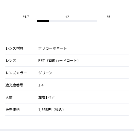
#1.7
#2
#3
レンズ材質
ポリカーボネート
レンズ
PET（両面ハードコート）
レンズカラー
グリーン
遮光度番号
1.4
入数
左右1ペア
販売価格
1,958円（税込）