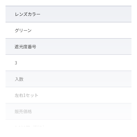
レンズカラー
グリーン
◆見学者や現場通過者など、
遮光度番号
直接作業者以外も遮光めがね
3
が必要です◆
入数
一般の人が通りがかった建設現場などで溶接作業を
見たり溶接現場で他の作業をしていた人が、側方か
左右1セット
らの有害光線を受けたりして、その後眼がはれて痛
んだというケースがよくあります。これらのケースを
防ぐためにも、サイドシールド付やアイカップ型の
販売価格
遮光めがねを装着することはとても重要です。
見学者や現場通過者も、うすい色の遮光レンズ(※)を
2,200円（税込）
使用することでこれらの危険を回避できます。