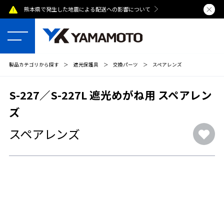
熊本県で発生した地震による配送への影響について
夏季休業のおし
製品カテゴリから探す
＞
遮光保護具
＞
交換パーツ
＞
スペアレンズ
S-227／S-227L 遮光めがね用 スペアレン
ズ
スペアレンズ