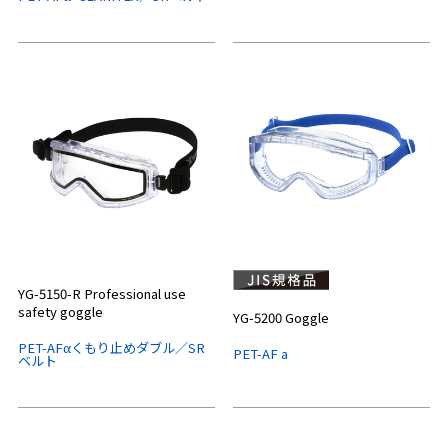
YG-5150-R Professional use
safety goggle
YG-5200 Goggle
PET-AFαくもり止めダブル／SR
PET-AF a
ベルト