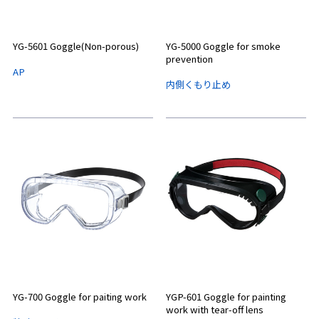
YG-5601 Goggle(Non-porous)
YG-5000 Goggle for smoke
prevention
AP
内側くもり止め
YG-700 Goggle for paiting work
YGP-601 Goggle for painting
work with tear-off lens