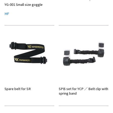
YG-001 Small size goggle
HF
Spare belt for SR
SPB set for YCP ／ Belt clip with
spring band