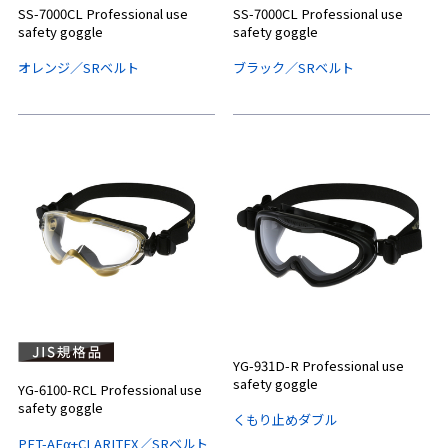
SS-7000CL Professional use
SS-7000CL Professional use
safety goggle
safety goggle
オレンジ／SRベルト
ブラック／SRベルト
YG-931D-R Professional use
safety goggle
YG-6100-RCL Professional use
safety goggle
くもり止めダブル
PET-AFα+CLARITEX／SRベルト