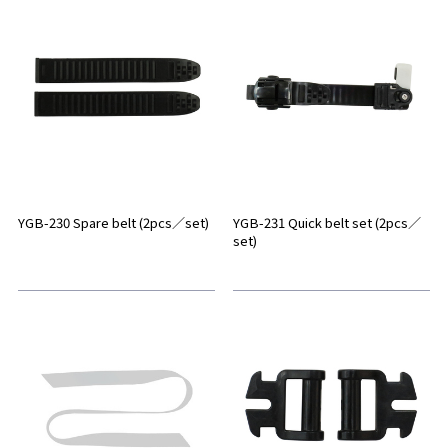
YGB-230 Spare belt (2pcs／set)
YGB-231 Quick belt set (2pcs／
set)