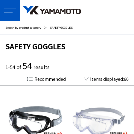
Search by product category
＞
SAFETY GOGGLES
SAFETY GOGGLES
54
1-54 of
results
Recommended
Items displayed:60