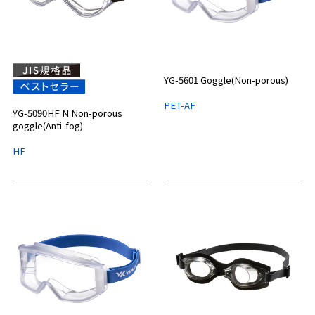
YG-5601 Goggle(Non-porous)
PET-AF
YG-5090HF N Non-porous
goggle(Anti-fog)
HF