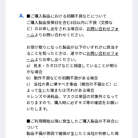
■ご購入製品における初期不良などについて
ご購入製品受領日を含む8日以内に不良（交換な
ど）のお申し出をされる場合は、
お問い合わせフォ
ーム
よりお問い合わせください。
お受け取りになった製品が以下のいずれかに該当す
ることを知ったときは、速やかに
お問い合わせフォ
ーム
よりお申し出ください。
a） 見本・カタログなどと相違していることが明ら
かな場合
b） 動作不良などの初期不良がある場合
c） 当社の責に帰すべき事由（梱包の不備など）に
よって生じた傷または汚れがある場合
※レンズや消耗品、マスクは保証の対象外となって
おりますので、購入時に必ずキズ等の確認をお願い
いたします。
■ご利用開始以降に発生したご購入製品の不具合に
ついて
製品不備が原因で破損が生じたと当社が判断した場