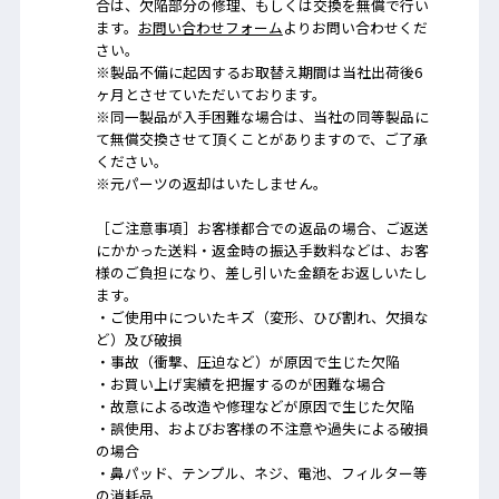
合は、欠陥部分の修理、もしくは交換を無償で行い
ます。
お問い合わせフォーム
よりお問い合わせくだ
さい。
※製品不備に起因するお取替え期間は当社出荷後6
ヶ月とさせていただいております。
※同一製品が入手困難な場合は、当社の同等製品に
て無償交換させて頂くことがありますので、ご了承
ください。
※元パーツの返却はいたしません。
［ご注意事項］お客様都合での返品の場合、ご返送
にかかった送料・返金時の振込手数料などは、お客
様のご負担になり、差し引いた金額をお返しいたし
ます。
・ご使用中についたキズ（変形、ひび割れ、欠損な
ど）及び破損
・事故（衝撃、圧迫など）が原因で生じた欠陥
・お買い上げ実績を把握するのが困難な場合
・故意による改造や修理などが原因で生じた欠陥
・誤使用、およびお客様の不注意や過失による破損
の場合
・鼻パッド、テンプル、ネジ、電池、フィルター等
の消耗品