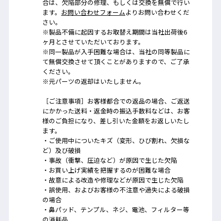
合は、欠陥部分の修理、もしくは交換を無償で行い
ます。
お問い合わせフォーム
よりお問い合わせくだ
さい。
※製品不備に起因するお取替え期間は当社出荷後6
ヶ月とさせていただいております。
※同一製品が入手困難な場合は、当社の同等製品に
て無償交換させて頂くことがありますので、ご了承
ください。
※元パーツの返却はいたしません。
［ご注意事項］お客様都合での返品の場合、ご返送
にかかった送料・返金時の振込手数料などは、お客
様のご負担になり、差し引いた金額をお返しいたし
ます。
・ご使用中についたキズ（変形、ひび割れ、欠損な
ど）及び破損
・事故（衝撃、圧迫など）が原因で生じた欠陥
・お買い上げ実績を把握するのが困難な場合
・故意による改造や修理などが原因で生じた欠陥
・誤使用、およびお客様の不注意や過失による破損
の場合
・鼻パッド、テンプル、ネジ、電池、フィルター等
の消耗品