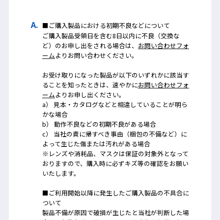
■ご購入製品における初期不良などについて
ご購入製品受領日を含む8日以内に不良（交換な
ど）のお申し出をされる場合は、
お問い合わせフォ
ーム
よりお問い合わせください。
お受け取りになった製品が以下のいずれかに該当す
ることを知ったときは、速やかに
お問い合わせフォ
ーム
よりお申し出ください。
a） 見本・カタログなどと相違していることが明ら
かな場合
b） 動作不良などの初期不良がある場合
c） 当社の責に帰すべき事由（梱包の不備など）に
よって生じた傷または汚れがある場合
※レンズや消耗品、マスクは保証の対象外となって
おりますので、購入時に必ずキズ等の確認をお願い
いたします。
■ご利用開始以降に発生したご購入製品の不具合に
ついて
製品不備が原因で破損が生じたと当社が判断した場