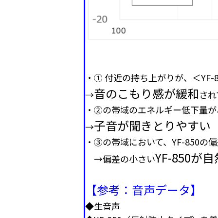
・① 付近の持ち上がりが、＜YF-
音のこもり感が緩和
→
され
・②の帯域のエネルギー低下量が、
子音が聞きとりやすい
→
・③の帯域において、YF-850の
YF-850
→偏差の小さい
【参考：音声データ】
◆生音声