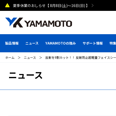
夏季休業のおしらせ【 8月8日(土)～16日(日) 】
製品情報
ニュース
YAMAMOTOの強み
サポート情報
特
ホーム
＞
ニュース
＞
反射を9割カット！！ 反射防止超軽量フェイスシー
ニュース