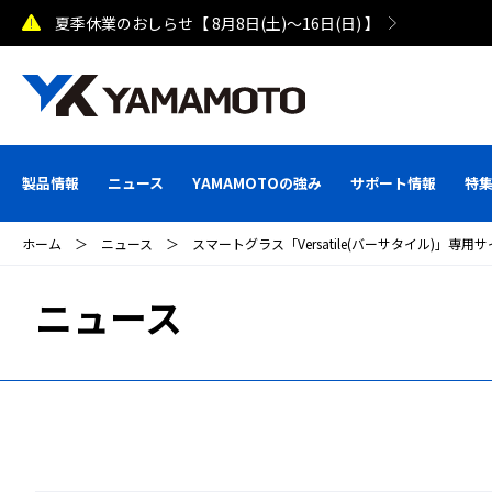
夏季休業のおしらせ【 8月8日(土)～16日(日) 】
製品情報
ニュース
YAMAMOTOの強み
サポート情報
特
ホーム
＞
ニュース
＞
スマートグラス「Versatile(バーサタイル)」専
ニュース