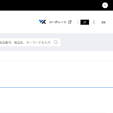
熊本県で
コーポレート
JP
EN