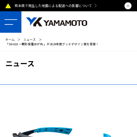
熊本県で発生した地震による配送への影響について
夏季休業のおし
ホーム
＞
ニュース
＞
「SN-610 一眼形保護めがね 」が2024年度グッドデザイン賞を受賞！
ニュース