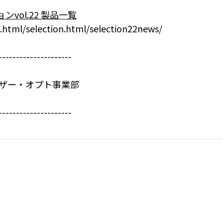
vol.22 製品一覧
n.html/selection.html/selection22news/
---------------------
ーザー・オプト事業部
---------------------