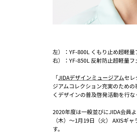
左）：YF-800L くもり止め超
右）：YF-850L 反射防止超軽
「
JIDAデザインミュージアム
セレ
ジアムコレクション充実のための
くデザインの普及啓発活動を行な
2020年度は一般並びにJIDA会員
（木）〜1月19日（火） AXISギ
す。