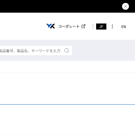
熊本県で
コーポレート
JP
EN