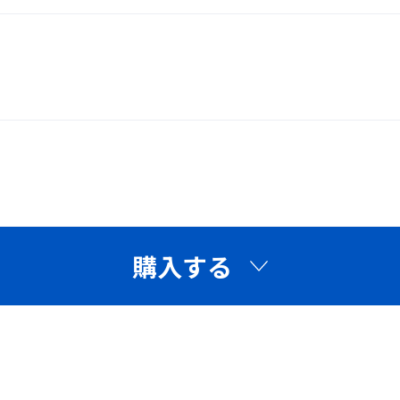
1,584円（税込）
ワイドビュー
双球面レンズ
金属パーツ不使用
用モデル。
購入する
ルギーの方でも使用でき