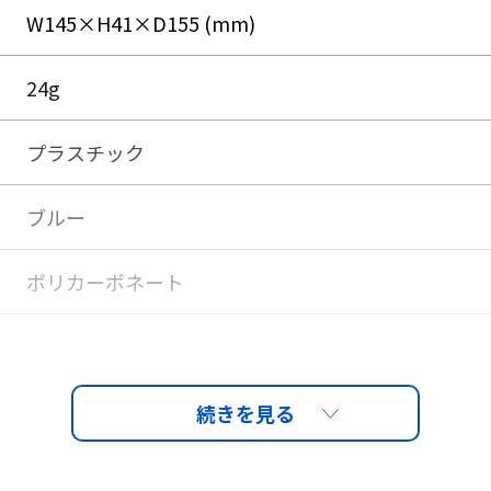
W145×H41×D155 (mm)
24g
プラスチック
ブルー
ポリカーボネート
で、
PET-AF（両面ハードコートくもり止め）
フィットが可能です。
されています。
クリア
JIS（JIS T8147）