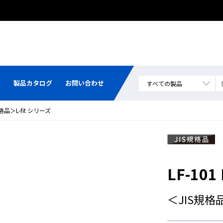
熊本県で発生した地震による配送への影響について
集
製品カタログ
お問い合わせ
格品＞L-fit シリーズ
LF-10
＜JIS規格品