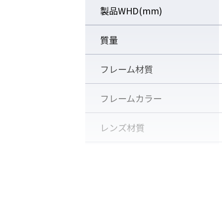
製品WHD(mm)
質量
フレーム材質
フレームカラー
デュアルフィットノーズ
レンズ材質
鼻パッドの表裏を付け替えること
レンズ
鼻の高さや幅に合わせてジャスト
※納品時はNORMAL状態が装着
レンズカラー
適合規格