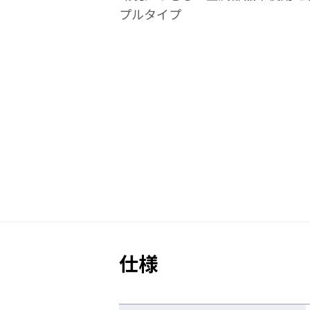
プルタイプ
製品特長
双球面レンズ「ツインレンズ
一眼形の防護性能と、二眼形の光
の顔に合わせたジャパンフィット
仕様