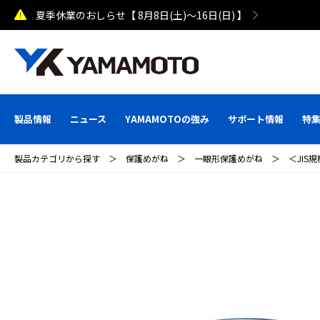
製品情報
ニュース
YAMAMOTOの強み
サポート情報
特
製品カテゴリから探す
＞
保護めがね
＞
一眼形保護めがね
＞
＜JIS規