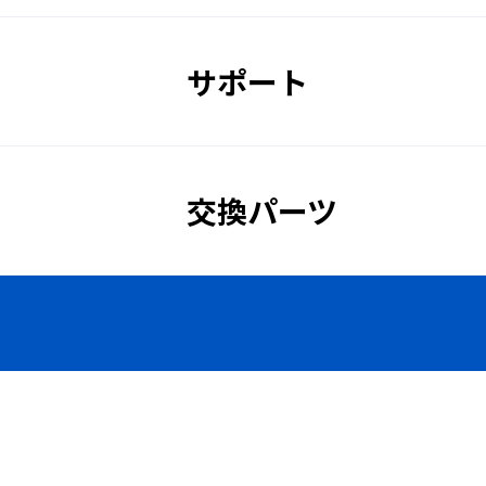
販売価格
サポート
UVカット
交換パーツ
メタルレス
ソフト鼻パッド
人と環境にやさしい金属部品不使
錆びないメタルレスで、金属アレ
衛生的。