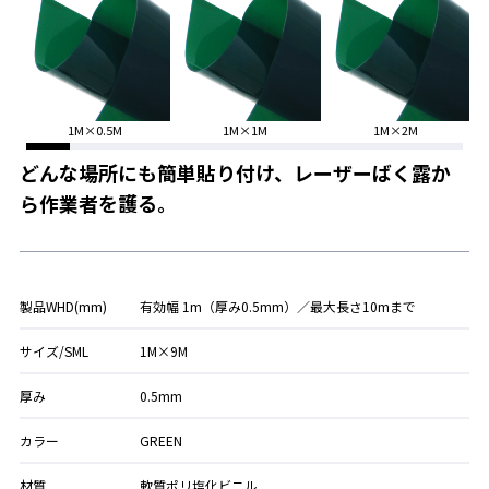
1M×0.5M
1M×1M
1M×2M
どんな場所にも簡単貼り付け、レーザーばく露か
ら作業者を護る。
製品WHD(mm)
有効幅 1m（厚み0.5mm）／最大長さ10mまで
サイズ/SML
1M×9M
厚み
0.5mm
カラー
GREEN
材質
軟質ポリ塩化ビニル