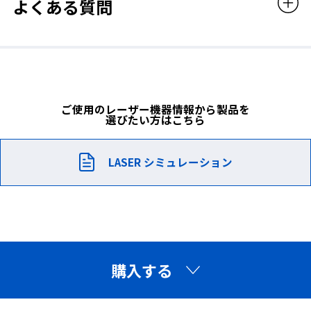
よくある質問
適合規格
EN（CE）
販売価格
ご使用のレーザー機器情報から製品を
選びたい方はこちら
990,000円（税込）
YLC製品を組み合わせることで、高遮光、多波長域の遮光
を実現
LASER シミュレーション
YLC製品を重ね貼りすることで、複数のレーザー光・波長に対応
帯電防止機能（表面固有抵抗値）： 1.1×1013（JIS K-6911）
防炎性：難燃性 酸素指数25以上（JIS K-7201-A）
可能。
OD値アップや多波長域の遮光を実現します。
購入する