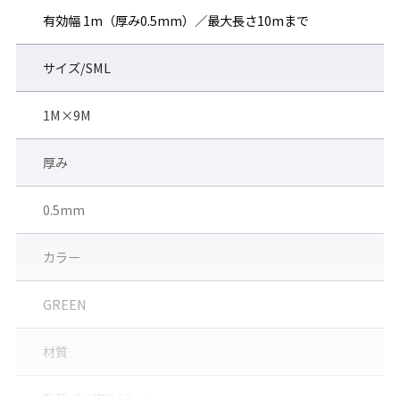
有効幅 1m（厚み0.5mm）／最大長さ10mまで
製品特長
サイズ/SML
1M×9M
接着剤不要。水だけでOK。「誰でも」「どこでも」「何
度でも」簡単貼り付け
厚み
窓ガラスやのぞき窓など、表面が平滑な下地であれば、簡単に貼
付可能。
0.5mm
カラー
GREEN
材質
軟質ポリ塩化ビニル