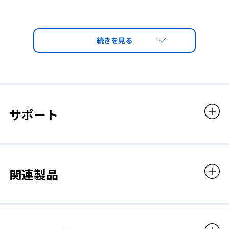
可視光線透過率
3%
自由なサイズにハサミでカット！軟質素材で曲面でもし
フィルタコード
っかり追従！
軟質塩化ビニル素材のため、柔らかく、ハサミやカッターで簡単
YLC-3A
サポート
にカットできます。
平滑な表面であれば、変則サイズや曲面、多面体などさまざまな
フィルタカラー
サイズにも遮光性能を付与することが可能です。
GREEN
関連製品
備考
YLC-3ALは、YLC-3の後継品です。