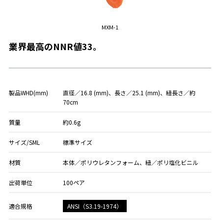
MXM-1
業界最高のNNR値33。
製品WHD(mm)
直径／16.8 (mm)、長さ／25.1 (mm)、紐長さ／約
70cm
質量
約0.6g
サイズ/SML
標準サイズ
材質
本体／ポリウレタンフォーム、紐／ポリ塩化ビニル
出荷単位
100ペア
ANSI（S3.19-1974）
適合規格