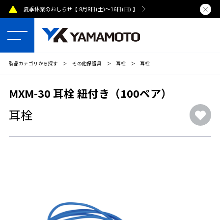
夏季休業のおしらせ【 8月8日(土)～16日(日) 】
熊本県で発
製品カテゴリから探す
＞
その他保護具
＞
耳栓
＞
耳栓
MXM-30 耳栓 紐付き（100ペア）
耳栓