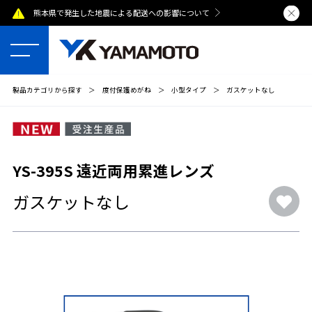
熊本県で発生した地震による配送への影響について
夏季休業のおし
製品カテゴリから探す
＞
度付保護めがね
＞
小型タイプ
＞
ガスケットなし
YS-395S 遠近両用累進レンズ
ガスケットなし