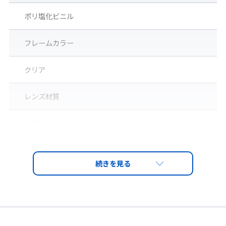
ポリ塩化ビニル
フレームカラー
クリア
レンズ材質
◆めがね併用可能
セルロース
ご使用の度付眼鏡の上からでも装着可能。
※眼鏡のフレームサイズや形状によっては、併用できない場合が
レンズ
ございます。
ミストレス（両面くもり止め）
レンズ厚