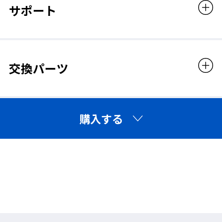
1.2mm
サポート
レンズカラー
クリア
交換パーツ
眼鏡との併用について
※製品画像に使用している眼鏡のサイズは【幅140mm
購入する
× 高さ36mm】です。
※眼鏡の大きさやデザインによっては、ご使用いただけ
◆フレームクッション
ない場合がございます。
おでこ部分のクッションが密着性をアップ。
ご購入の際は、お手持ちの眼鏡サイズをご確認のうえご
検討ください。
◆レンズ交換可
販売価格
キズ・汚れがついた際は、別売りのレンズに交換すればOK。
1,562円（税込）