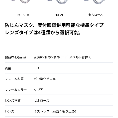
PET-AF α
PET-AF
セルロース
防じんマスク、度付眼鏡併用可能な標準タイプ。
レンズタイプは4種類から選択可能。
製品WHD(mm)
W160×H79×D76 (mm) ※ベルト部除く
質量
85g
フレーム材質
ポリ塩化ビニル
フレームカラー
クリア
レンズ材質
セルロース
レンズ
ミストレス（両面くもり止め）