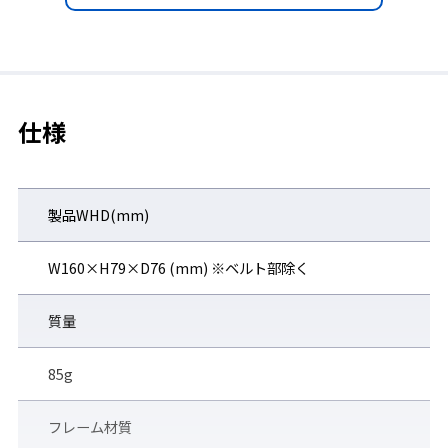
仕様
製品WHD(mm)
◆フレームベンチレーションシステム採用
ゴーグル内の換気はしつつ、粉じんなどの粒子の侵入は防ぐ特殊
W160×H79×D76 (mm) ※ベルト部除く
気孔。
質量
85g
フレーム材質