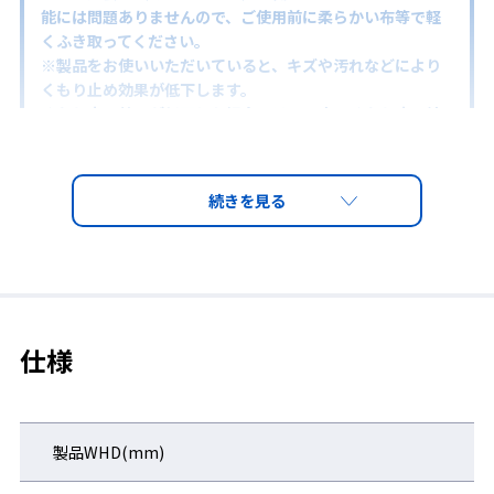
能には問題ありませんので、ご使用前に柔らかい布等で軽
くふき取ってください。
※製品をお使いいただいていると、キズや汚れなどにより
くもり止め効果が低下します。
くもり止め効果が低下した場合には、別売のくもり止め液
「
デミストシリーズ
」をご使用ください。
仕様
製品WHD(mm)