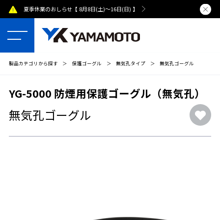
夏季休業のおしらせ【 8月8日(土)～16日(日) 】
熊本県で発
製品カテゴリから探す
＞
保護ゴーグル
＞
無気孔タイプ
＞
無気孔ゴーグル
YG-5000 防煙用保護ゴーグル（無気孔）
無気孔ゴーグル