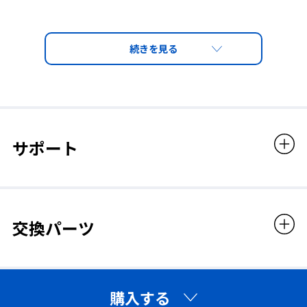
レンズ
セルロース（内側くもり止め）
レンズ厚
1.5mm
サポート
レンズカラー
クリア
交換パーツ
販売価格
2,508円（税込）
購入する