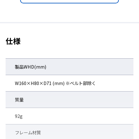
仕様
◆フレームベンチレーションシステム採用
ゴーグル内の換気はしつつ、粉じんなどの粒子の侵入は防ぐ特殊
製品WHD(mm)
気孔。
W160×H80×D71 (mm) ※ベルト部除く
質量
92g
フレーム材質