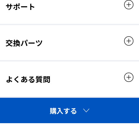
1.5mm
サポート
レンズカラー
クリア
交換パーツ
眼鏡との併用について
◆レンズ交換可
※製品画像に使用している眼鏡のサイズは【幅140mm
× 高さ36mm】です。
よくある質問
キズ・汚れがついた際は、別売りのレンズに交換すればOK。
※眼鏡の大きさやデザインによっては、ご使用いただけ
ない場合がございます。
ご購入の際は、お手持ちの眼鏡サイズをご確認のうえご
◆マスク併用可
検討ください。
マスクとゴーグルの間にすき間ができにくいフレーム。
購入する
適合規格
◆UVカット
JIS（JIS T8147）
ANSI（Z87.1）
有害な紫外線(380nm以下)を99.9%以上カット。