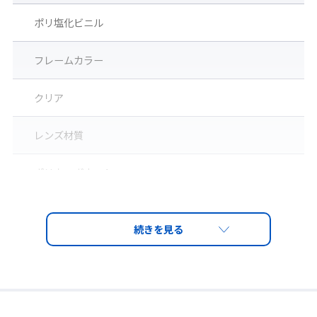
ポリ塩化ビニル
フレームカラー
クリア
◆めがね併用可能
レンズ材質
ご使用の度付眼鏡の上からでも装着可能。
※眼鏡のフレームサイズや形状によっては、併用できない場合が
ポリカーボネート
ございます。
レンズ
PET-AF（両面ハードコートくもり止め）
レンズ厚