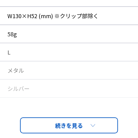
W130×H52 (mm) ※クリップ部除く
58g
L
メタル
シルバー
強化ガラス
9%以上カット。
グリーン
ム設計で、隙間から入っ