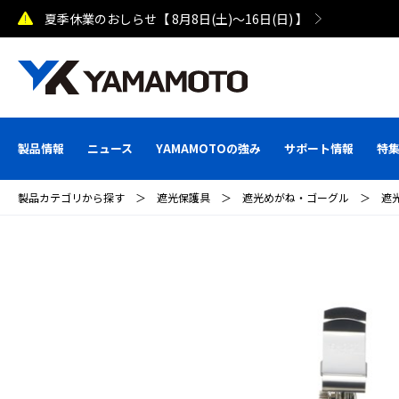
熊本県で発生した地震による配送への影響について
製品情報
ニュース
YAMAMOTOの強み
サポート情報
特
製品カテゴリから探す
＞
遮光保護具
＞
遮光めがね・ゴーグル
＞
遮