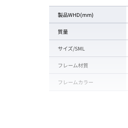
ンズ別売）
製品WHD(mm)
質量
サイズ/SML
フレーム材質
フレームカラー
レンズ
◆UVカット
有害な紫外線(380nm以下)を99.
レンズカラー
顔のカーブにフィットしたフレー