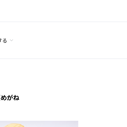
する
護めがね