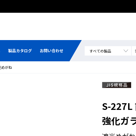
集
製品カタログ
お問い合わせ
光めがね
S-22
強化ガ
遮光めがね