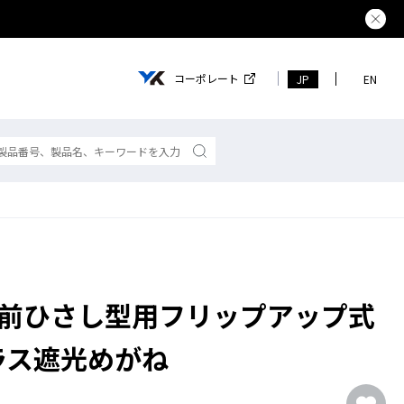
夏季休業の
コーポレート
JP
EN
7L 前ひさし型用フリップアップ式
ラス遮光めがね