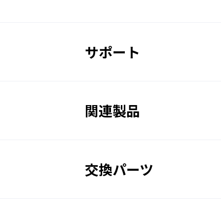
てくる紫外線も軽減します。
遮光度番号
適合規格
サポート
販売価格
関連製品
UVカット
交換パーツ