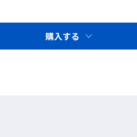
購入する
場通過者など、直接作業者以外も遮光めが