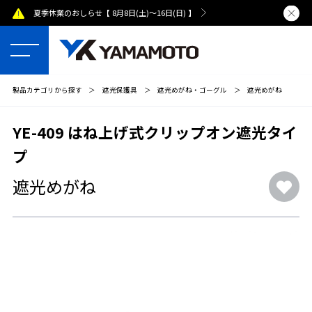
夏季休業のおしらせ【 8月8日(土)～16日(日) 】
熊本県で発
製品カテゴリから探す
＞
遮光保護具
＞
遮光めがね・ゴーグル
＞
遮光めがね
YE-409 はね上げ式クリップオン遮光タイ
プ
遮光めがね