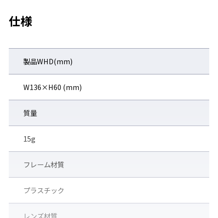
仕様
◆UVカット
有害な紫外線(380nm以下)を99.9%以上カット。
顔のカーブにフィットしたフレーム設計で、
製品WHD(mm)
隙間から入ってくる紫外線も軽減します。
W136×H60 (mm)
質量
15g
フレーム材質
プラスチック
レンズ材質