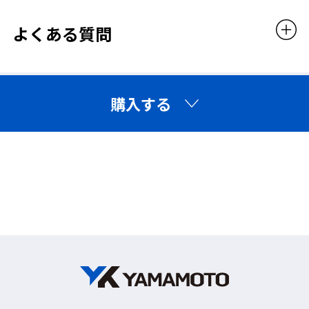
◆見学者や現場通過者など、
3,366円（税込）
よくある質問
直接作業者以外も遮光めがね
が必要です◆
クリップオンタイ
UVカット
プ
購入する
一般の人が通りがかった建設現場などで溶接作業を
見たり溶接現場で他の作業をしていた人が、側方か
らの有害光線を受けたりして、その後眼がはれて痛
んだというケースがよくあります。これらのケースを
防ぐためにも、サイドシールド付やアイカップ型の
遮光めがねを装着することはとても重要です。
見学者や現場通過者も、うすい色の遮光レンズ(※)を
使用することでこれらの危険を回避できます。
(※)使用環境によって異なりますが、視界があまり暗
くなり過ぎない #1.4、#1.7など、状況に応じてお選
びください。