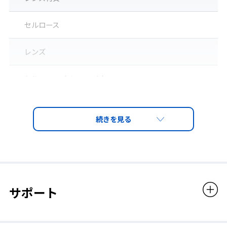
セルロース
レンズ
セルロース（ノンコート）
レンズカラー
グリーン
遮光度番号
1.7
サポート
販売価格