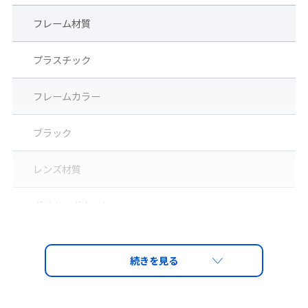
フレーム材質
③ノーズパッド
プラスチック
ソフトノーズパッド採用で安定した掛け心地。
フレームカラー
ブラック
レンズ材質
ポリカーボネート
レンズ
PET-AF（両面ハードコートくもり止め）