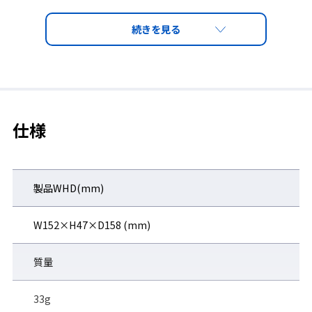
②アイカップフレーム
アイカップ型レンズ枠が顔面に沿い、高い防護性能を発揮。
仕様
製品WHD(mm)
W152×H47×D158 (mm)
質量
33g