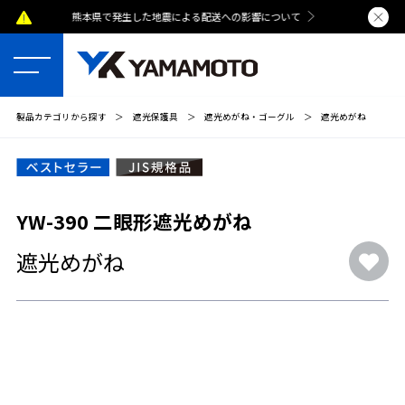
熊本県で発生した地震による配送への影響について
夏季休業のおし
製品カテゴリから探す
＞
遮光保護具
＞
遮光めがね・ゴーグル
＞
遮光めがね
YW-390 二眼形遮光めがね
遮光めがね