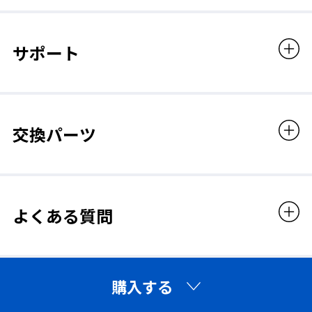
レンズカラー
装着性を追求したジャパンフィット設計
グリーン
サポート
多数の日本人頭部形状データをもとに設計、装着時の重量バラン
遮光度番号
スを考慮し、長時間の装着でも違和感のないフィット感を実現。
YAMAMOTOの「ジャパンフィット」は、日本人に合わせたより
快適な装着性を実現します。
1.4
交換パーツ
適合規格
JIS（JIS T8141）
よくある質問
販売価格
3,960円（税込）
購入する