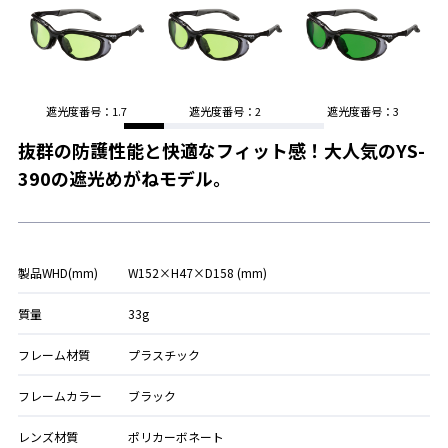
遮光度番号：1.7
遮光度番号：2
遮光度番号：3
抜群の防護性能と快適なフィット感！大人気のYS-
390の遮光めがねモデル。
製品WHD(mm)
W152×H47×D158 (mm)
質量
33g
フレーム材質
プラスチック
フレームカラー
ブラック
レンズ材質
ポリカーボネート