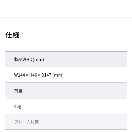
◆キズがつきにくい
◆耐熱性に優れる
仕様
製品WHD(mm)
◆UVカット
有害な紫外線(380nm以下)を99.9%以上カット。
W144×H46×D147 (mm)
顔のカーブにフィットしたフレーム設計で、隙間から入ってくる
紫外線も軽減します。
質量
46g
フレーム材質