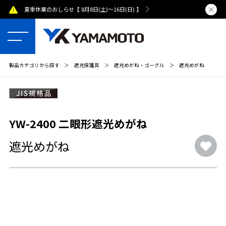
業のおしらせ【 8月8日(土)～16日(日) 】
熊本県で発生した地震によ
製品カテゴリから探す
＞
遮光保護具
＞
遮光めがね・ゴーグル
＞
遮光めがね
YW-2400 二眼形遮光めがね
遮光めがね