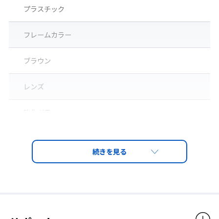
プラスチック
フレームカラー
ブラウン
レンズ
◆レンズ交換可
「キズ・汚れ」で見えずらくなったレンズは交換可能（レンズ別
強化ガラス
売）
レンズカラー
グリーン
遮光度番号
7