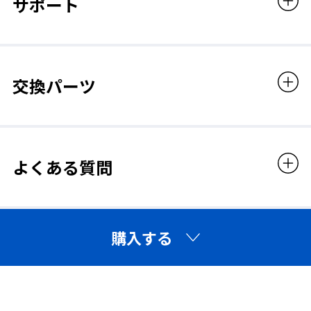
サポート
適合規格
JIS（JIS T8141）
交換パーツ
販売価格
3,960円（税込）
よくある質問
レンズ交換可（め
UVカット
がね）
購入する
サイド付
つる調節可