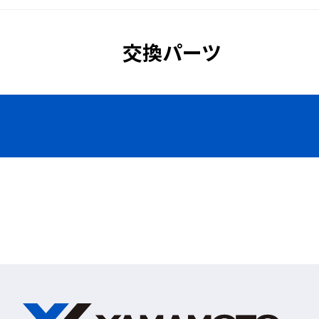
◆見学者や現
交換パーツ
一般の人が通りがかった建設現場などで
痛んだというケースがよくあります。こ
見学者や現場通過者も、うすい色の遮光
(※)使用環境によって異なりますが、視界