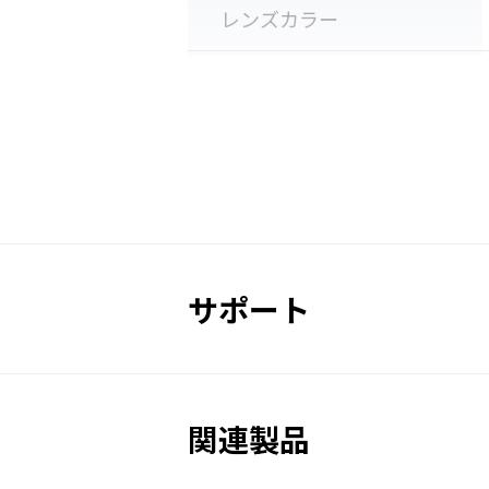
レンズカラー
遮光度番号
適合規格
販売価格
サポート
手持ち面
UVカット
関連製品