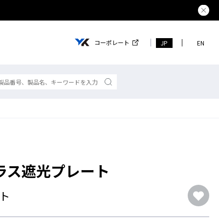
熊本県で
コーポレート
JP
EN
ガラス遮光プレート
ト