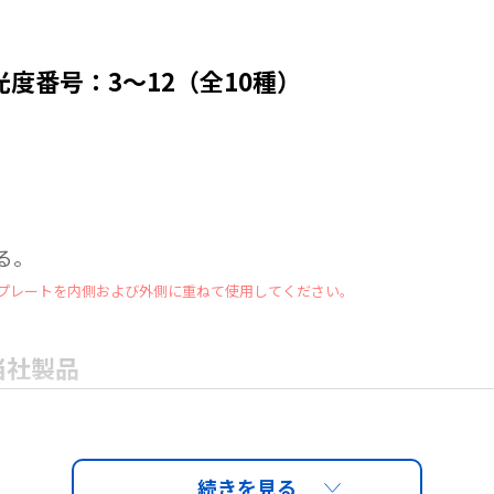
度番号：3～12（全10種）
る。
プレートを内側および外側に重ねて使用してください。
当社製品