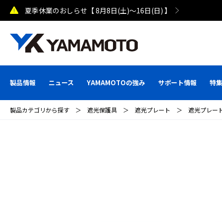
夏季休業のおしらせ【 8月8日(土)～16日(日) 】
製品情報
ニュース
YAMAMOTOの強み
サポート情報
特
製品カテゴリから探す
＞
遮光保護具
＞
遮光プレート
＞
遮光プレー