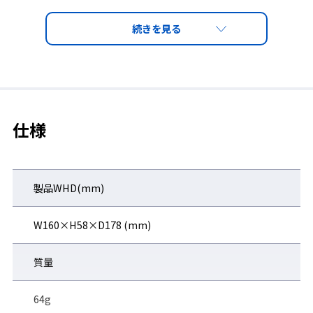
ョンバーが上からの光の侵入もしっかりガード。
仕様
※ノーズブリッジの色はタイプ区別のためのイメージです。実際の製品は黒色とな
ります。
製品WHD(mm)
W160×H58×D178 (mm)
クリアな視界を実現。 くもり止め加工付「オ
質量
ーバーグラスタイプ」
自分の眼鏡の上から着用可能なオーバーグラス設計。くもり止め
64g
加工付で、マスク着用時でもレンズがくもらずクリアな視界が作