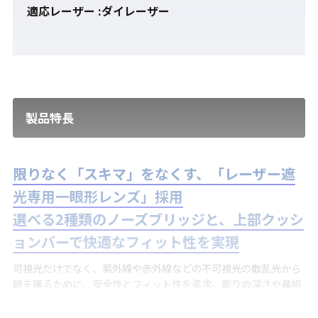
適応レーザー :ダイレーザー
製品特長
限りなく「スキマ」をなくす、「レーザー遮
光専用一眼形レンズ」採用
選べる2種類のノーズブリッジと、上部クッシ
ョンバーで快適なフィット性を実現
可視光だけでなく、紫外線や赤外線などの不可視光の散乱光から
眼を護るために、安全性とフィット性を追求。彫りの深さや鼻根
部、額や頬の高さなどの骨格の違いも2種類のノーズブリッジが
しっかりカバー。余計な「スキマ」をつくりません。上部クッシ