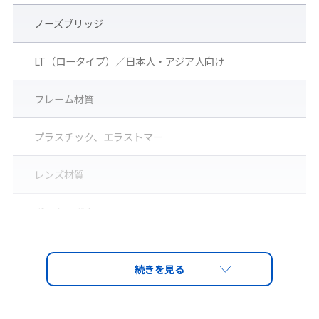
業者の安全を護ります。
ノーズブリッジ
※眼鏡のフレームサイズや形状によっては、併用できない場合が
ございます。
LT（ロータイプ）／日本人・アジア人向け
フレーム材質
プラスチック、エラストマー
レンズ材質
ポリカーボネート
レンズ
顔幅を選ばない「レーザー専用フレックスフ
レーム」 & 思いのままにフィットするフリー
PET-AF（両面ハードコートくもり止め）
テンプル