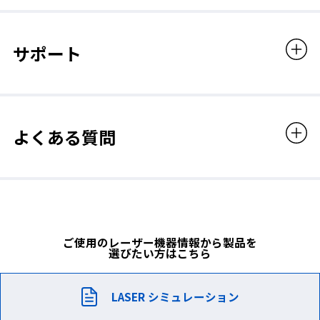
性別や体格によるさまざな顔幅にも対応できるように開発された
レンズカラー
フレックスフレームを採用。自分の頭部形状に合わせて自由に曲
げられる芯入りソフトテンプルが、あなただけのフィット感を実
BLUE
サポート
現します。
可視光線透過率
22％
よくある質問
フィルタコード
D031
フィルタカラー
ご使用のレーザー機器情報から製品を
選びたい方はこちら
BLUE
専用ケース・クリーナークロス付
LASER シミュレーション
レーザー保護めがね専用ケースが付属しているため安全に保管す
付属品