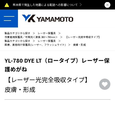
熊本県で発生した地震による配送への影響について
夏季休業のおし
製品カテゴリから探す
＞
レーザー保護具
＞
作業者用保護具／可視光＜波長 380～780nm＞
＞
【レーザー光完全吸収タイプ】
製品カテゴリから探す
＞
レーザー保護具
＞
医療、美容向け保護具(レーザー、フラッシュライト)
＞
皮膚・形成
YL-780 DYE LT（ロータイプ）レーザー保
護めがね
【レーザー光完全吸収タイプ】
皮膚・形成