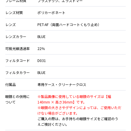
フレーム材質
プラスチック、エラストマー
レンズ材質
ポリカーボネート
レンズ
PET-AF（両面ハードコートくもり止め）
レンズカラー
BLUE
可視光線透過率
22％
フィルタコード
D031
フィルタカラー
BLUE
付属品
専用ケース・クリーナークロス
眼鏡との併用に
※製品画像に使用している眼鏡のサイズは【幅
ついて
140mm × 高さ36mm】です。
※眼鏡の大きさやデザインによっては、ご使用いただ
けない場合がございます。
ご購入の際は、お手持ちの眼鏡サイズをご確認のう
えご検討ください。