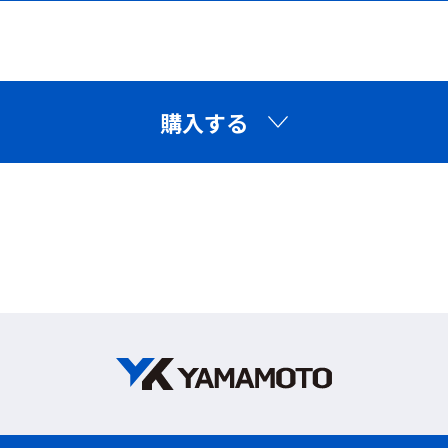
ることが可能です。
汚れや衝撃、傷からレーザー保護めがねを護ります。
専用ケース・クリーナークロス
眼鏡との併用について
購入する
※製品画像に使用している眼鏡のサイズは【幅140mm
× 高さ36mm】です。
※眼鏡の大きさやデザインによっては、ご使用いただけ
ない場合がございます。
ご購入の際は、お手持ちの眼鏡サイズをご確認のうえご
検討ください。
適合規格
EN（CE）
フィルタ性能
販売価格