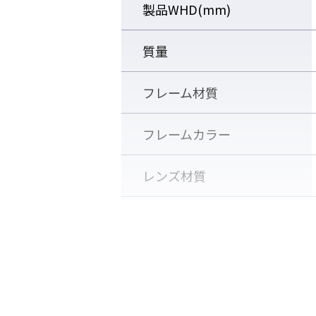
製品WHD(mm)
質量
フレーム材質
フレームカラー
ワンタッチ交換ベルト
ベルト交換可能（別売）
レンズ材質
レンズ
レンズカラー
可視光線透過率