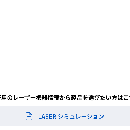
D001
CLEAR
46,200円（税込）
ンズ
エラストマークッ
マスク併用可
ン
使用のレーザー機器情報から製品を
選びたい方はこ
LASER シミュレーション