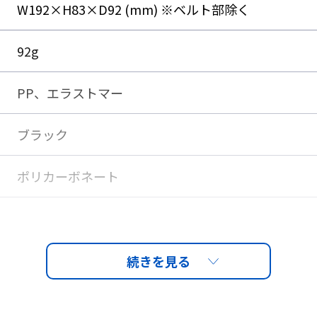
W192×H83×D92 (mm) ※ベルト部除く
92g
PP、エラストマー
ブラック
ポリカーボネート
PET-AF（両面ハードコートくもり止め）
CLEAR
85％