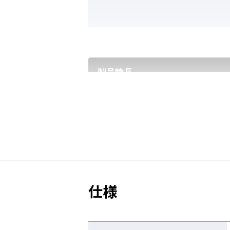
製品特長
エラストマークッション
人間工学をベースにした顔当たり
ション。
仕様