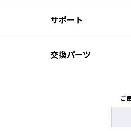
フィルタコード
サポート
フィルタカラー
販売価格
交換パーツ
一体型ワイド球面レンズ）
視界の広い一体成型ワイド球面レ
ワイドビュー
ご