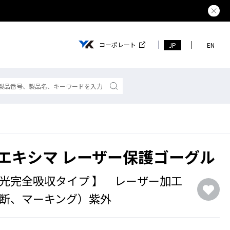
夏季休業の
コーポレート
JP
EN
30 エキシマ レーザー保護ゴーグル
光完全吸収タイプ 】 レーザー加工
断、マーキング）紫外