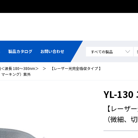
集
製品カタログ
お問い合わせ
＜波長 180～380nm＞
＞
【レーザー光完全吸収タイプ 】
、マーキング）紫外
YL-1
【レーザー
（微細、切