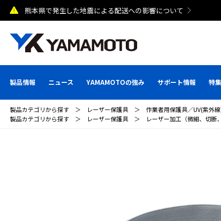
熊本県で発生した地震による配送への影響について
製品情報
ニュース
YAMAMOTOの強み
サポート情報
特
製品カテゴリから探す
＞
レーザー保護具
＞
作業者用保護具／UV(紫外線)
製品カテゴリから探す
＞
レーザー保護具
＞
レーザー加工（微細、切断