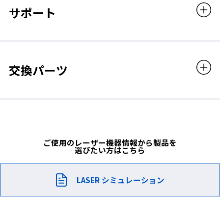
RED
サポート
可視光線透過率
16％
交換パーツ
フィルタコード
D004
フィルタカラー
ご使用のレーザー機器情報から製品を
選びたい方はこちら
フィルタ性能
RED
LASER シミュレーション
◆フィルタスペック
販売価格
フィルタコード
46,200円（税込）