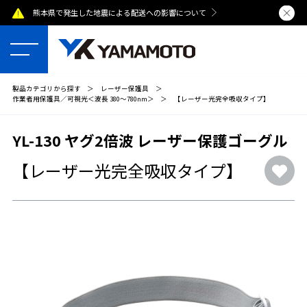
熊本県で発生した地震による配送への影響について
夏季休業のおし
製品カテゴリから探す
＞
レーザー保護具
＞
作業者用保護具／可視光＜波長 380～780nm＞
＞
【レーザー光完全吸収タイプ】
YL-130 ヤグ2倍波 レーザー保護ゴーグル
【レーザー光完全吸収タイプ】