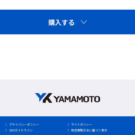
フィルタカラー
購入する
可視光線透過率
ワイドビュー
マスク併用可
適応波長
エラストマークッ
回転式ベルト
ション
◆分光グラフ
※グラフデータは実測値です。保証値ではありません。
〉 プライバシーポリシー
〉 サイトポリシー
〉 SNSガイドライン
〉 特定商取引法に基づく表示