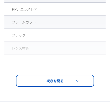
PP、エラストマー
フレームカラー
ブラック
レンズ材質
ポリカーボネート
一体型ワイド球面レンズ）
レンズ
視界の広い一体成型ワイド球面レンズ
PET-AF（両面ハードコートくもり止め）
レンズカラー