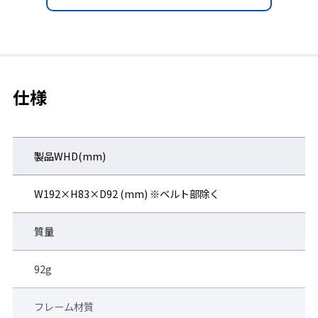
仕様
製品WHD(mm)
ワンタッチ交換ベルト
W192×H83×D92 (mm) ※ベルト部除く
ベルト交換可能（別売）
質量
92g
フレーム材質