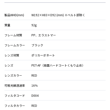
製品WHD(mm)
W192×H83×D92 (mm) ※ベルト部除く
質量
92g
フレーム材質
PP、エラストマー
フレームカラー
ブラック
レンズ材質
ポリカーボネート
レンズ
PET-AF（両面ハードコートくもり止め）
レンズカラー
RED
可視光線透過率
16％
フィルタコード
D004
フィルタカラー
RED