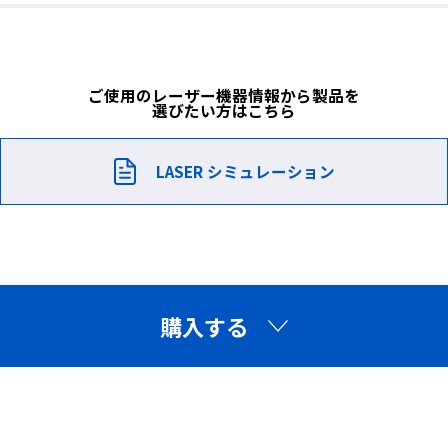
CLEAR
眼鏡との併用について
ご使用のレーザー機器情報から製品を
選びたい方はこちら
※製品画像に使用している眼鏡のサイズは【幅140mm
× 高さ36mm】です。
LASER シミュレーション
※眼鏡の大きさやデザインによっては、ご使用いただけ
ない場合がございます。
ご購入の際は、お手持ちの眼鏡サイズをご確認のうえご
検討ください。
販売価格
購入する
59,400円（税込）