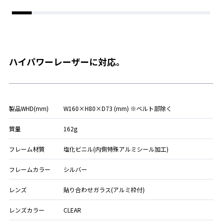
ハイパワーレーザーに対応。
製品WHD(mm)
W160×H80×D73 (mm) ※ベルト部除く
質量
162g
フレーム材質
塩化ビニル(内側特殊アルミシール加工)
フレームカラー
シルバー
レンズ
貼り合わせガラス(アルミ枠付)
レンズカラー
CLEAR