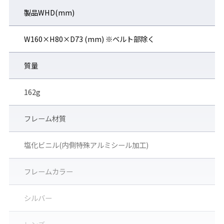
製品WHD(mm)
◆分光グラフ
※グラフデータは実測値です。保証値では
W160×H80×D73 (mm) ※ベルト部除く
ありません。
質量
162g
フレーム材質
塩化ビニル(内側特殊アルミシール加工)
フレームカラー
シルバー