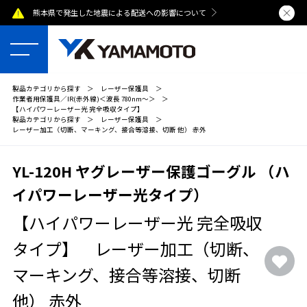
熊本県で発生した地震による配送への影響について
夏季休業のおし
製品カテゴリから探す
＞
レーザー保護具
＞
作業者用保護具／IR(赤外線)＜波長 780nm～＞
＞
【ハイパワーレーザー光 完全吸収タイプ】
製品カテゴリから探す
＞
レーザー保護具
＞
レーザー加工（切断、マーキング、接合等溶接、切断 他） 赤外
YL-120H ヤグレーザー保護ゴーグル （ハ
イパワーレーザー光タイプ）
【ハイパワーレーザー光 完全吸収
タイプ】 レーザー加工（切断、
マーキング、接合等溶接、切断
他） 赤外