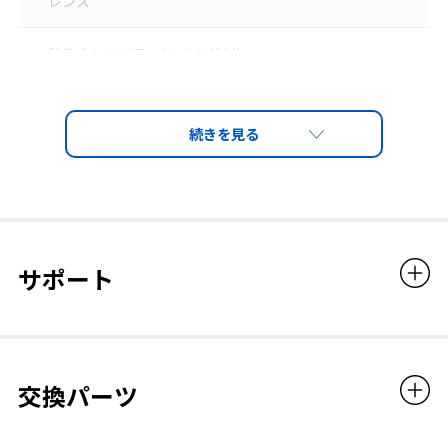
レンズ
貼り合わせガラス(アルミ枠付)
レンズカラー
CLEAR
可視光線透過率
67％
サポート
フィルタコード
H026
交換パーツ
フィルタカラー