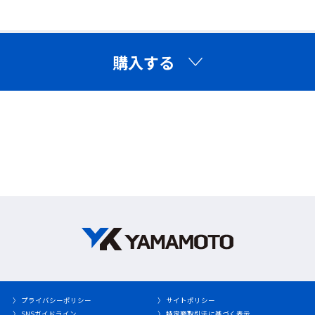
眼鏡との併用について
※眼鏡の大きさやデザインによっては、ご使用いただけ
購入する
UVカット
ない場合がございます。
ご購入の際は、お手持ちの眼鏡サイズをご確認のうえご
有害な紫外線(380nm以下)を99.9%以上カット。
検討ください。
顔のカーブにフィットしたフレーム設計で、
隙間から入ってくる紫外線も軽減します。
販売価格
946円（税込）
UVカット
めがね併用可
〉 プライバシーポリシー
〉 サイトポリシー
〉 SNSガイドライン
〉 特定商取引法に基づく表示