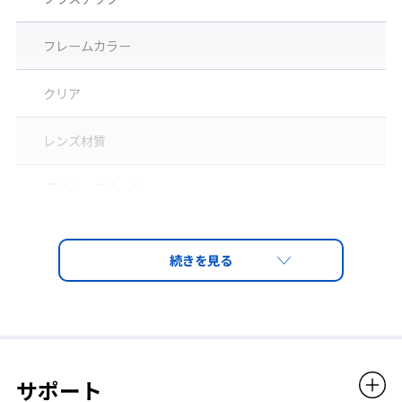
フレームカラー
ワイドテンプル
クリア
サイドからの粉じん、異物の侵入を防ぐ。
レンズ材質
ポリカーボネート
レンズ
ポリカーボネート（ノンコート）
レンズカラー
クリア
サポート