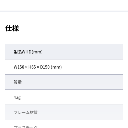
上部ソフトクッションバー付
仕様
防じん性とフィット感を兼ね備えた肌触りのよいクッションバ
ー。
製品WHD(mm)
W158×H65×D150 (mm)
質量
43g
フレーム材質
プラスチック