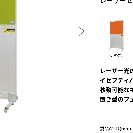
C ヤグ2
レーザー光
イセフティ
移動可能な
置き型のフ
製品WHD(mm)