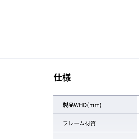
■利便性
・コンパクト収納を可能にする可
・専用クリップで複数パーテーシ
・パーテーションの移動レイアウ
■汎用性の高い 軽量アルミフ
仕様
・軽量 移動設置が容易
・防錆、防滴、絶縁性に優れたア
・キャスターを取り外せば据え置
製品WHD(mm)
【レーザー安全に特化した
フレーム材質