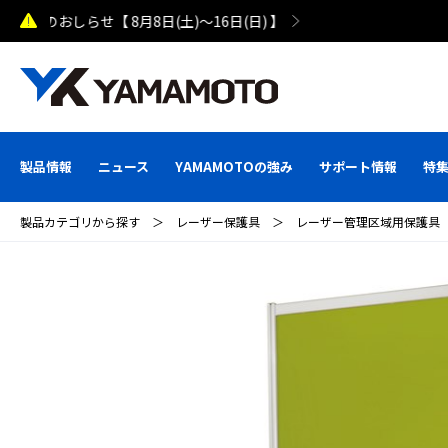
熊本県で発生した地震による配送への影響について
製品情報
ニュース
YAMAMOTOの強み
サポート情報
特
製品カテゴリから探す
＞
レーザー保護具
＞
レーザー管理区域用保護具（ウ