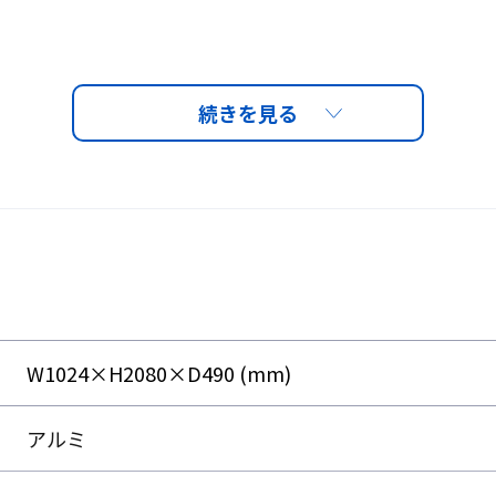
動式キャスターユニット
ョンを簡単連結
ト変更も自由自在
レーム
ルマイト塗装
き型のフェンスとして流用可能
W1024×H2080×D490 (mm)
特殊フレーム構造】
アルミ