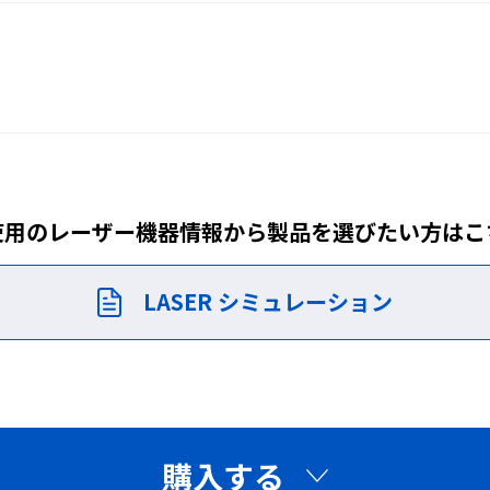
に連結用パネル（YLSP-
ーザー管理区域を拡張する
す。
使用のレーザー機器情報から製品を
選びたい方はこ
LASER シミュレーション
購入する