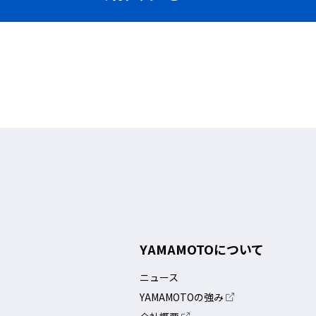
取り付け作業が安易なた
従来のパーテーション
も簡単に行えます。
光がもれますがLSPは
L字レイアウトでもレ
YAMAMOTOについて
なキャスターを装備】
ニュース
YAMAMOTOの強み