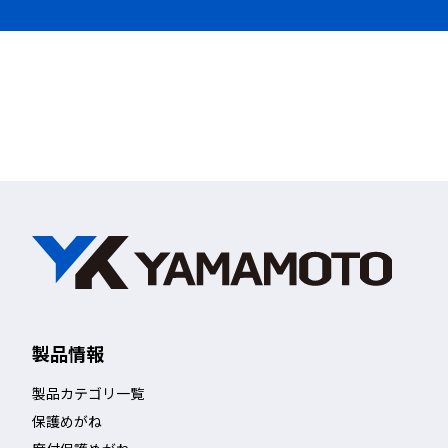
専用パーツで結合することで、
め、設置後の組み換え作業
製品情報
【移動・収納・着脱が可能
製品カテゴリ一覧
保護めがね