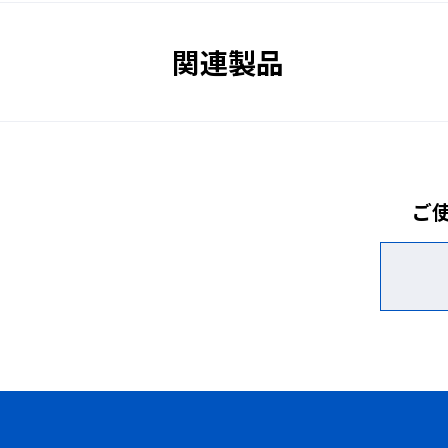
関連製品
基本パネル（YLSP-11/12）
21/22）を繋げていくことでレ
ことができま
ご