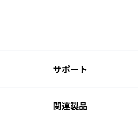
サポート
関連製品
基本パネル（YLSP-11/12）