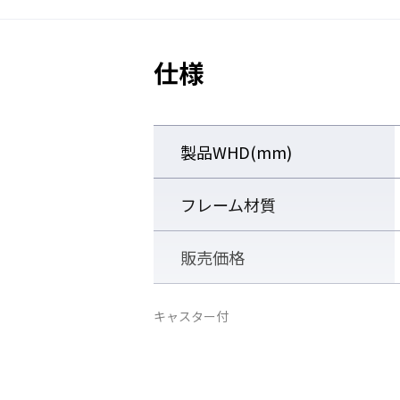
■汎用性の高い 軽量アルミフ
仕様
・軽量 移動設置が容易
・防錆、防滴、絶縁性に優れたア
・キャスターを取り外せば据え置
製品WHD(mm)
【レーザー安全に特化した
フレーム材質
販売価格
キャスター付