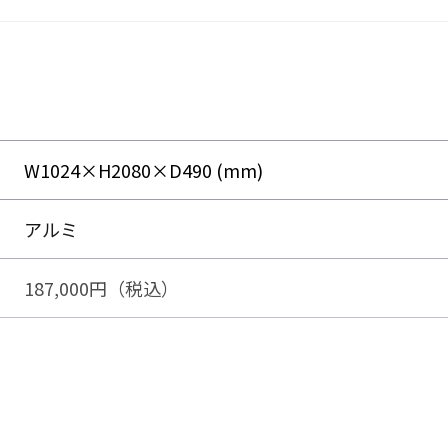
レーム
ルマイト塗装
き型のフェンスとして流用可能
W1024×H2080×D490 (mm)
特殊フレーム構造】
アルミ
187,000円（税込）