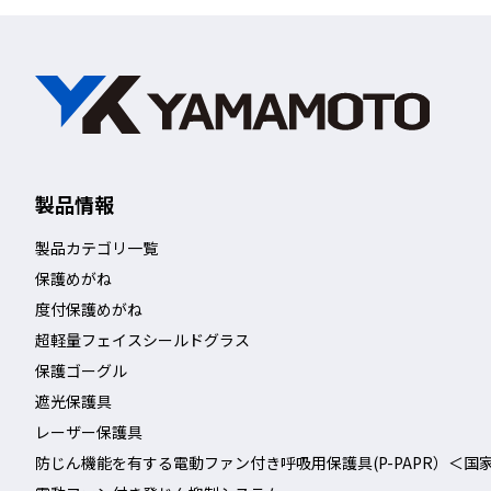
専用パーツで結合することで、
め、設置後の組み換え作業
製品情報
【移動・収納・着脱が可能
製品カテゴリ一覧
保護めがね
これまではパーティションを
度付保護めがね
超軽量フェイスシールドグラス
て誕生した、日本の狭い作業
保護ゴーグル
することも可能。
遮光保護具
※フェンスとして使用する場
レーザー保護具
い。
防じん機能を有する電動ファン付き呼吸用保護具(P-PAPR）＜国