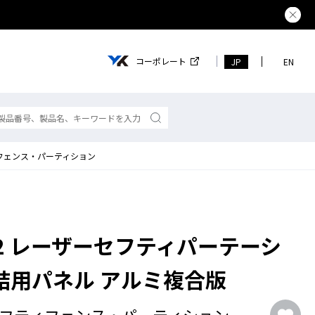
夏季休業の
コーポレート
JP
EN
フェンス・パーティション
-22 レーザーセフティパーテーシ
結用パネル アルミ複合版
フティフェンス・パーティション