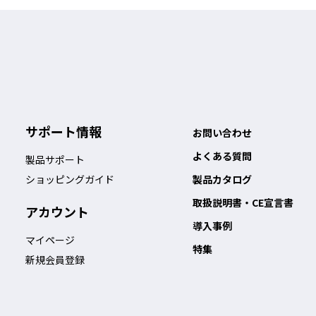
では連結部に隙間ができ、レーザー
隙間がないため直線レイアウトでも
ーザー光が漏れることがありませ
ん。
サポート情報
お問い合わせ
よくある質問
製品サポート
ショッピングガイド
製品カタログ
にくいという現場の声を反映し
取扱説明書・CE宣言書
アカウント
して、常設フェンスとして設置
導入事例
マイページ
特集
新規会員登録
ルトでしっかり固定してくださ