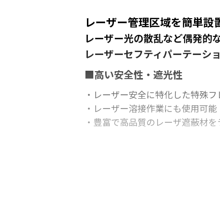
レーザー管理区域を簡単設
レーザー光の散乱など偶発的
レーザーセフティパーテーション - Las
■高い安全性・遮光性
・レーザー安全に特化した特殊フ
・レーザー溶接作業にも使用可能
・豊富で高品質のレーザ遮蔽材を
■利便性
・コンパクト収納を可能にする可
・専用クリップで複数パーテーシ
・パーテーションの移動レイアウ