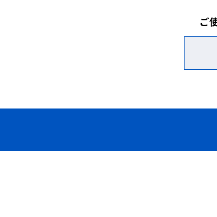
21/22）を繋げていくことでレ
ことができま
ご