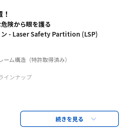
置！
な危険から眼を護る
er Safety Partition (LSP)
レーム構造（特許取得済み）
ラインナップ
動式キャスターユニット
ョンを簡単連結
ト変更も自由自在