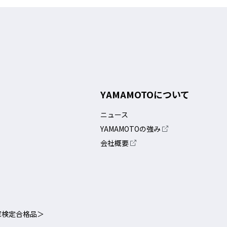
取り付け作業が安易なた
従来のパーテーション
も簡単に行えます。
光がもれますがLSPは
L字レイアウトでもレ
YAMAMOTOについて
なキャスターを装備】
ニュース
YAMAMOTOの強み
保管している際、脚が邪魔になって人や台車が通り
会社概要
現場を想定した画期的な仕様。キャスターを取り外
合は、L字アングル（別売）使用の上、アンカーボ
家検定合格品＞