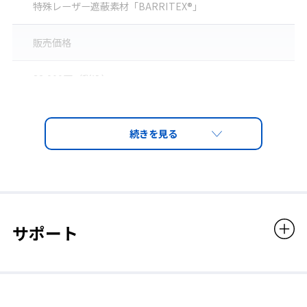
特殊レーザー遮蔽素材「BARRITEX®」
BARRITEX® 性能表
耐レーザー素材「BARRITEX®」のみの照射試験 参考規
販売価格
格：EN12254:2010
33,000円（税込）
波長(連続発振)
放射照度・露光
※同製品を使用する際は、首元が露出しないよう注意し、必ず難燃性能を有する作
①1030nm
6.3× 10⁵ W/m² (200W
業服の上に正しく着用してください。
②1064nm
1.3 × 10⁷ W/m² (10W)
サポート