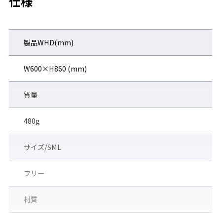
仕様
●水拭きで汚れのふき取りが可能(表面)
製品WHD(mm)
W600×H860 (mm)
質量
480g
サイズ/SML
フリー
材質