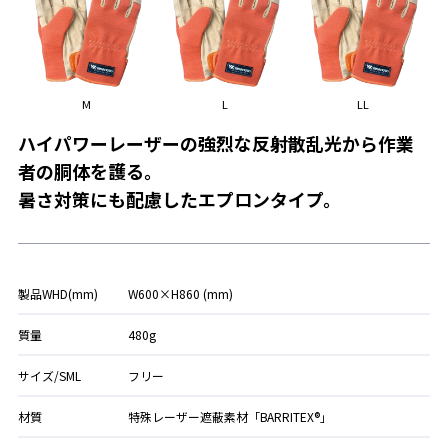
M
L
LL
ハイパワーレーザーの強烈な反射散乱光から作業
者の胴体を護る。
暑さ対策にも配慮したエプロンタイプ。
製品WHD(mm)
W600×H860 (mm)
質量
480g
サイズ/SML
フリー
材質
特殊レーザー遮蔽素材「BARRITEX®」