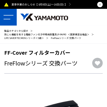
夏季休業のおしらせ【 8月8日(土)～16日(日) 】
熊本県で発
製品カテゴリから探す
＞
防じん機能を有する電動ファン付き呼吸用保護具(P-PAPR）＜国家検定合格品＞
＞
LIFE SAVER TECMENシリーズ＜S級＞
＞
FreFlowシリーズ 交換パーツ
FF-Cover フィルターカバー
FreFlowシリーズ 交換パーツ