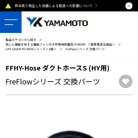
熊本県で発生した地震による配送への影響について
夏季休業のおし
製品カテゴリから探す
＞
防じん機能を有する電動ファン付き呼吸用保護具(P-PAPR）＜国家検定合格品＞
＞
LIFE SAVER TECMENシリーズ＜S級＞
＞
FreFlowシリーズ 交換パーツ
FFHY-Hose ダクトホースS (HY用)
FreFlowシリーズ 交換パーツ