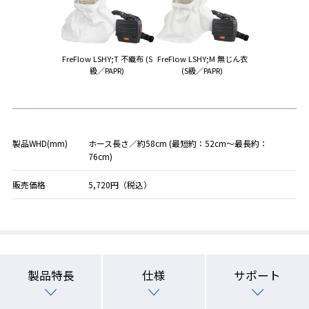
FreFlow LSHY;T 不織布 (S
FreFlow LSHY;M 無じん衣
級／PAPR)
(S級／PAPR)
製品WHD(mm)
ホース長さ／約58cm (最短約：52cm～最長約：
76cm)
販売価格
5,720円（税込）
製品特長
仕様
サポート