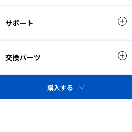
レンズカラー
クリア
サポート
適合規格
JIS（JIS T8147）
交換パーツ
販売価格
レンズ交換可
購入する
3,476円（税込）
「キズ・汚れ」で見えずらくなったレンズは交換可能。
（レンズ別売）
▶スペアレンズはこちら
レンズ交換可（め
UVカット
がね）