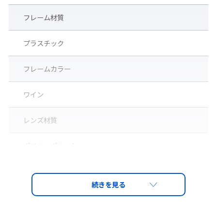
フレーム材質
プラスチック
フレームカラー
ソフトノーズパッド
高さ調節可能な2種類のエラストマーのノーズパッド付。
ワイン
ノーズパッドはフィット感に合わせて、＜H：ハイ＞、または＜
N：ノーマル＞に付け替えが可能。
レンズ材質
※納品時はN(ノーマル)が装着されています。
▶交換用ノーズパッドセットはこちら
ポリカーボネート
レンズ
PET-AF（両面ハードコートくもり止め）