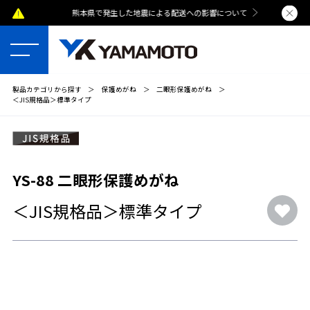
熊本県で発生した地震による配送への影響について
夏季休業のおし
製品カテゴリから探す
＞
保護めがね
＞
二眼形保護めがね
＞
＜JIS規格品＞標準タイプ
YS-88 二眼形保護めがね
＜JIS規格品＞標準タイプ