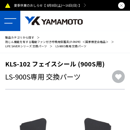
夏季休業のおしらせ【 8月8日(土)～16日(日) 】
熊本県で発
製品カテゴリから探す
＞
防じん機能を有する電動ファン付き呼吸用保護具(P-PAPR）＜国家検定合格品＞
＞
LIFE SAVER シリーズ 交換パーツ
＞
LS-900S専用 交換パーツ
KLS-102 フェイスシール (900S用)
LS-900S専用 交換パーツ