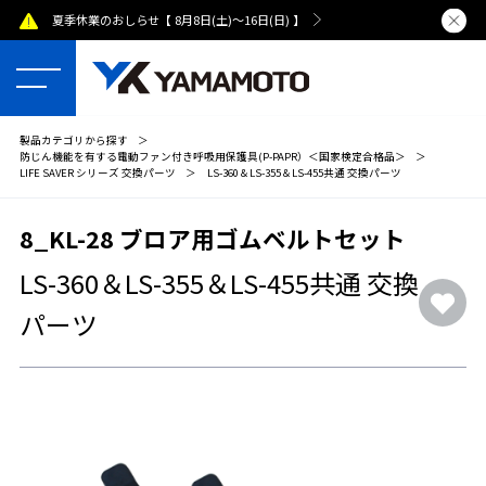
夏季休業のおしらせ【 8月8日(土)～16日(日) 】
熊本県で発
製品カテゴリから探す
＞
防じん機能を有する電動ファン付き呼吸用保護具(P-PAPR）＜国家検定合格品＞
＞
LIFE SAVER シリーズ 交換パーツ
＞
LS-360＆LS-355＆LS-455共通 交換パーツ
8_KL-28 ブロア用ゴムベルトセット
LS-360＆LS-355＆LS-455共通 交換
パーツ