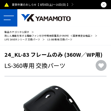
夏季休業のおしらせ【 8月8日(土)～16日(日) 】
熊本県で発
製品カテゴリから探す
＞
防じん機能を有する電動ファン付き呼吸用保護具(P-PAPR）＜国家検定合格品＞
＞
LIFE SAVER シリーズ 交換パーツ
＞
LS-360専用 交換パーツ
24_KL-83 フレームのみ (360W／WP用)
LS-360専用 交換パーツ