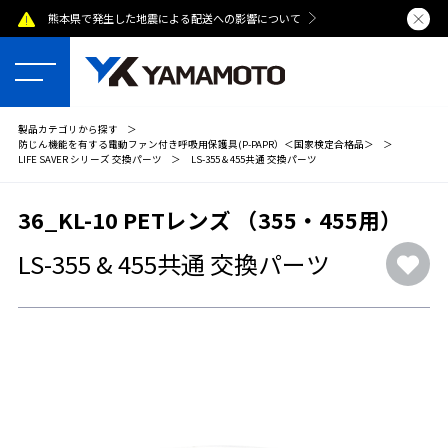
熊本県で発生した地震による配送への影響について
夏季休業のおし
製品カテゴリから探す
＞
防じん機能を有する電動ファン付き呼吸用保護具(P-PAPR）＜国家検定合格品＞
＞
LIFE SAVER シリーズ 交換パーツ
＞
LS-355 & 455共通 交換パーツ
36_KL-10 PETレンズ （355・455用）
LS-355 & 455共通 交換パーツ