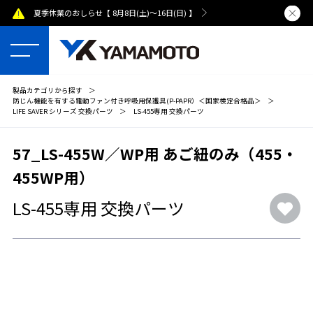
夏季休業のおしらせ【 8月8日(土)～16日(日) 】
熊本県で発
製品カテゴリから探す
＞
防じん機能を有する電動ファン付き呼吸用保護具(P-PAPR）＜国家検定合格品＞
＞
LIFE SAVER シリーズ 交換パーツ
＞
LS-455専用 交換パーツ
57_LS-455W／WP用 あご紐のみ（455・
455WP用）
LS-455専用 交換パーツ