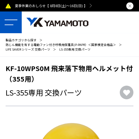
夏季休業のおしらせ【 8月8日(土)～16日(日) 】
熊本県で発
製品カテゴリから探す
＞
防じん機能を有する電動ファン付き呼吸用保護具(P-PAPR）＜国家検定合格品＞
＞
LIFE SAVER シリーズ 交換パーツ
＞
LS-355専用 交換パーツ
KF-10WPS0M 飛来落下物用ヘルメット付
（355用）
LS-355専用 交換パーツ