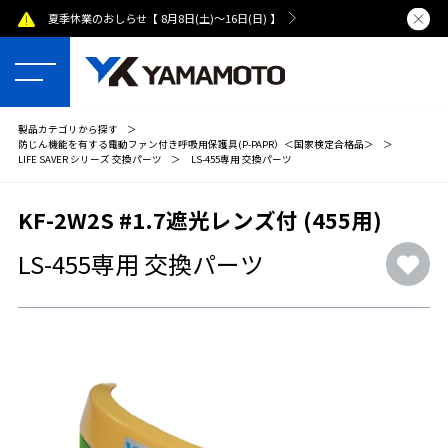
夏季休業のおしらせ【 8月8日(土)～16日(日) 】
熊本県で発
製品カテゴリから探す
＞
防じん機能を有する電動ファン付き呼吸用保護具(P-PAPR）＜国家検定合格品＞
＞
LIFE SAVER シリーズ 交換パーツ
＞
LS-455専用 交換パーツ
KF-2W2S #1.7遮光レンズ付 (455用)
LS-455専用 交換パーツ