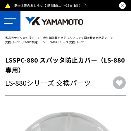
夏季休業のおしらせ【 8月8日(土)～16日(日) 】
熊本県で発
製品カテゴリから探す
＞
吸気補助具付き防じんマスク＜国家検定合格品＞
＞
交換パーツ（LS-880専用）
＞
LS-880シリーズ 交換パーツ
LSSPC-880 スパッタ防止カバー（LS-880
専用）
LS-880シリーズ 交換パーツ