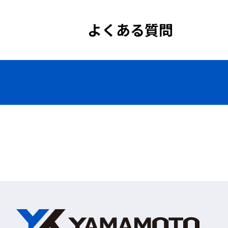
排気抵抗値
よくある質問
質量
使用限度時間
※DS2マスク：
厚生労働省
ク。
日本国内の作業現場でマス
ます。