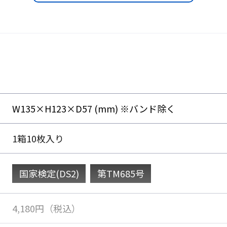
※排気弁は白色になります。
W135×H123×D57 (mm) ※バンド除く
1箱10枚入り
国家検定(DS2)
第TM685号
4,180円（税込）