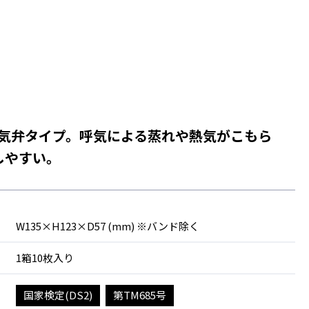
の排気弁タイプ。呼気による蒸れや熱気がこもら
しやすい。
W135×H123×D57 (mm) ※バンド除く
1箱10枚入り
国家検定(DS2)
第TM685号