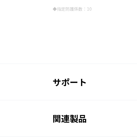
◆指定防護係数：10
カップ型
金属パーツ不使用
製品スペック／国家検定合格番号:
サポート
性能
NaCl粒子補修効率
関連製品
吸気抵抗値