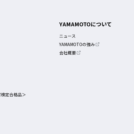
ールチェック(フィットチェック)
YAMAMOTOについて
めに、以下の方法を厳守することが重要です。
ニュース
YAMAMOTOの強み
会社概要
①マスクを手のひら側
家検定合格品＞