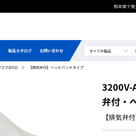
集
製品カタログ
お問い合わせ
ク(DS2)
＞
【排気弁付】ヘッドバンドタイプ
3200
弁付・
【排気弁付