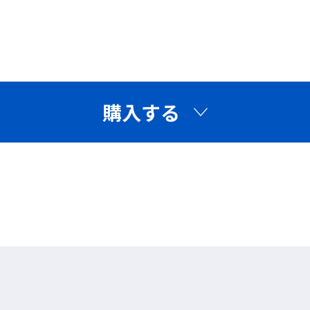
70Pa以下
42
20g以下
15.
19時間
1
購入する
が定める防じんマスクの国家検定規格のひとつで、
クを使用する場合は、国家検定合格品を使うこ