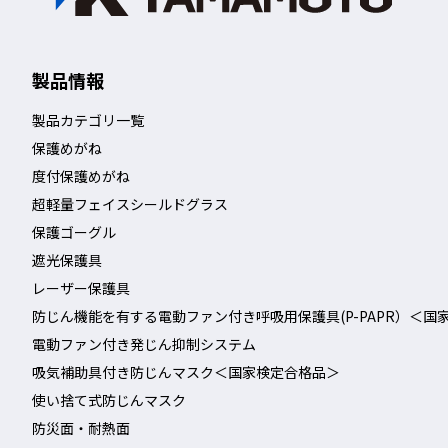
❚使い捨て防じんマスクのシ
製品情報
※安全にマスクを使用するた
製品カテゴリ一覧
保護めがね
度付保護めがね
超軽量フェイスシールドグラス
保護ゴーグル
遮光保護具
レーザー保護具
防じん機能を有する電動ファン付き呼吸用保護具(P-PAPR）＜国
電動ファン付き発じん抑制システム
吸気補助具付き防じんマスク＜国家検定合格品＞
使い捨て式防じんマスク
防災面・耐熱面