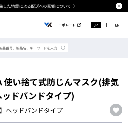
夏季休業の
コーポレート
JP
EN
V-A 使い捨て式防じんマスク(排気
ヘッドバンドタイプ)
】ヘッドバンドタイプ