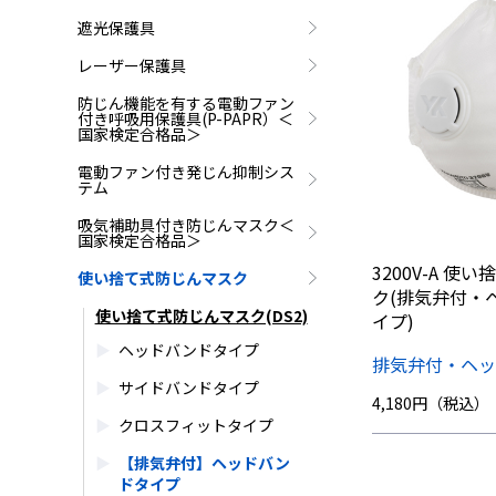
遮光保護具
レーザー保護具
防じん機能を有する電動ファン
付き呼吸用保護具(P-PAPR）＜
国家検定合格品＞
電動ファン付き発じん抑制シス
テム
吸気補助具付き防じんマスク＜
国家検定合格品＞
3200V-A 使
使い捨て式防じんマスク
ク(排気弁付・
使い捨て式防じんマスク(DS2)
イプ)
ヘッドバンドタイプ
排気弁付・ヘ
サイドバンドタイプ
4,180円（税込）
クロスフィットタイプ
【排気弁付】ヘッドバン
ドタイプ