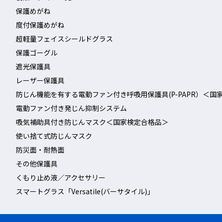
保護めがね
度付保護めがね
超軽量フェイスシールドグラス
保護ゴーグル
遮光保護具
レーザー保護具
防じん機能を有する電動ファン付き呼吸用保護具(P-PAPR）＜国
電動ファン付き発じん抑制システム
吸気補助具付き防じんマスク＜国家検定合格品＞
使い捨て式防じんマスク
防災面・耐熱面
その他保護具
くもり止め液／アクセサリー
スマートグラス「Versatile(バーサタイル)」