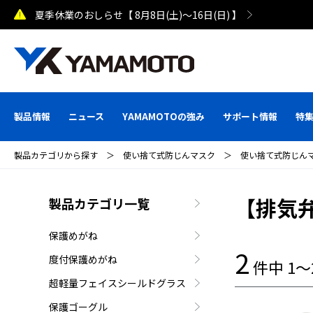
夏季休業のおしらせ【 8月8日(土)～16日(日) 】
製品情報
ニュース
YAMAMOTOの強み
サポート情報
特
製品カテゴリから探す
＞
使い捨て式防じんマスク
＞
使い捨て式防じんマス
【排気
製品カテゴリ一覧
保護めがね
2
度付保護めがね
件中 1
超軽量フェイスシールドグラス
保護ゴーグル