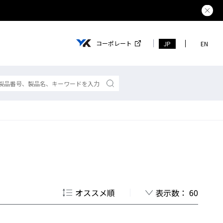
熊本県で
コーポレート
JP
EN
オススメ順
表示数： 60